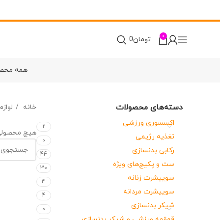
0
تومان
0
همه محص
دسته‌های محصولات
خانه
لواز
اکسسوری ورزشی
2
هیچ محصولی
تغذیه رژیمی
0
رکابی بدنسازی
44
ست و پکیج‌های ویژه
30
سوییشرت زنانه
3
سوییشرت مردانه
4
شیکر بدنسازی
0
قمقمه ورزشی و شیکر بدنسازی