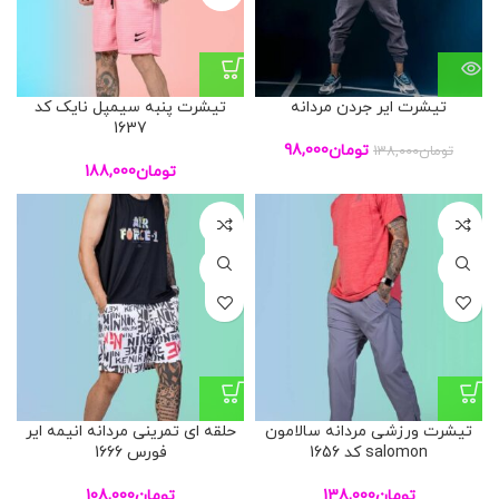
تیشرت ایر جردن مردانه
تیشرت پنبه سیمپل نایک کد
1637
تومان
98,000
تومان
138,000
تومان
188,000
L
L
XL
XL
تیشرت ورزشی مردانه سالامون
حلقه ای تمرینی مردانه انیمه ایر
salomon کد 1656
فورس 1666
تومان
138,000
تومان
108,000