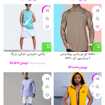
-29%
XL
XXL
حلقه ای ورزشی پرکتیس
رکابی تمرینی نایکی بزرگ
آندرآرمور کد 1640
تومان
118,500
تومان
168,000
تومان
130,000
L
-7%
فروخته
XL
شده