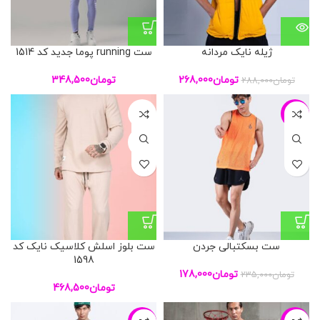
ژیله نایک مردانه
ست running پوما جدید کد 1514
تومان
268,000
تومان
348,500
تومان
288,000
L
-24%
XL
ست بسکتبالی جردن
ست بلوز اسلش کلاسیک نایک کد
1598
تومان
178,000
تومان
235,000
تومان
468,500