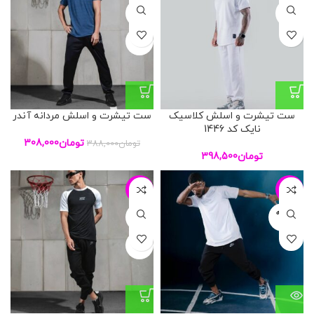
L
XXXL
XL
ست تیشرت و اسلش کلاسیک
ست تیشرت و اسلش مردانه آندر
نایک کد 1446
تومان
308,000
تومان
388,000
تومان
398,500
-23%
-21%
فروخته
L
شده
XL