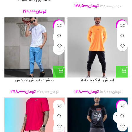
سالامون salomon
تومان
128,500
تومان
168,000
تومان
170,000
-25%
-13%
L
XL
اسلش نایک مردانه
تیشرت اسلش ادیداس
تومان
138,000
تومان
278,000
تومان
158,000
تومان
370,000
L
-29%
فروخته
XL
شده
XXL