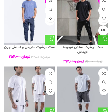
-23%
-23%
L
L
XL
XL
XXL
ست تیشرت اسلش مردونه
ست تیشرت تمرینی و اسلش جرن
ادیداس
تومان
254,000
تومان
328,000
تومان
317,000
تومان
410,000
L
L
XL
XL