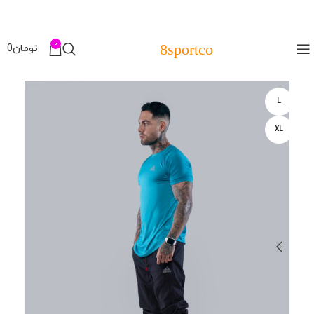
0
8sportco
تومان
0
L
XL