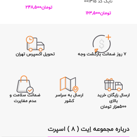
نایک کد 001315
تومان
248,500
تومان
163,500
تو
۷ روز ضمانت بازگشت وجه
تحویل اکسپرس تهران
ارسال رایگان خرید
ارسال به سراسر
ضمانت سلامت و
بالای
کشور
عدم مغایرت
500هزار تومان
درباره مجموعه اِیت ( ۸ ) اسپرت