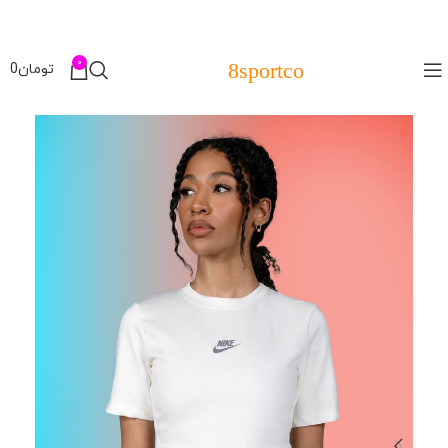
0
8sportco
تومان
0