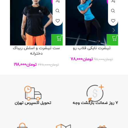
23%
-13%
-20%
تیشرت نایکی قلاب رو
ست تیشرت و اسلش ریباک
دخترانه
تومان
78,000
تومان
98,000
توم
تومان
198,000
تومان
228,000
۷ روز ضمانت بازگشت وجه
تحویل اکسپرس تهران