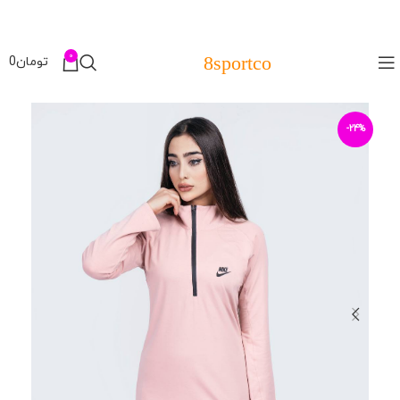
0
8sportco
تومان
0
-24%