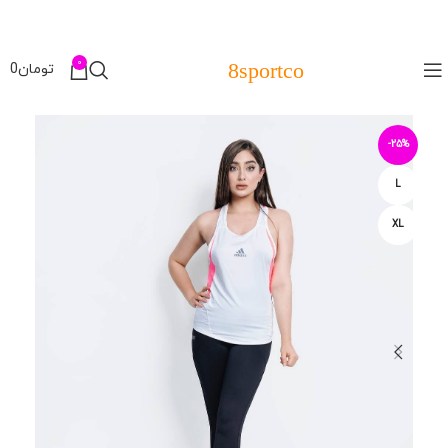
0
8sportco
تومان
0
-25%
L
XL