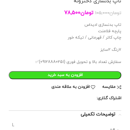
تاپ بدنسازی دخترونه
تومان
78,500
تومان
105,000
تاپ بدنسازی ادیداس
پارچه فلامنت
چاپ کاتر / قهرمانی / تیکه خور
۷رنگ ۲سایز
سفارش تعداد بالا و تحویل فوری (09128880251)✅
افزودن به سبد خرید
مقايسه
افزودن به علاقه مندی
اشتراک گذاری:
توضیحات تکمیلی
L