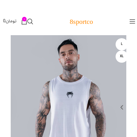
0
8sportco
تومان
0
L
XL