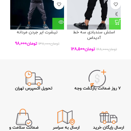
اسلش سندبادی سه خط
تیشرت ایر جردن مردانه
رک
آدیداس
تومان
98,000
تومان
138,000
تو
تومان
128,500
تومان
168,000
۷ روز ضمانت بازگشت وجه
تحویل اکسپرس تهران
ارسال رایگان خرید
ارسال به سراسر
ضمانت سلامت و