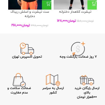
تیشرت کلاهدار دخترانه
ست تیشرت و اسلش ریباک
س
دخترانه
تومان
128,000
تومان
158,000
تومان
198,000
تومان
228,000
توم
۷ روز ضمانت بازگشت وجه
تحویل اکسپرس تهران
ارسال رایگان خرید
ارسال به سراسر
ضمانت سلامت و
بالای
کشور
عدم مغایرت
500هزار تومان