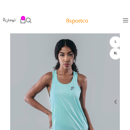
0
8sportco
تومان
0
L
XL