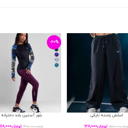
-20%
اسلش راسته نایکی
بلوز آستین بلند دخترانه
بد خرید
افزودن به سبد خرید
تومان
128,000
تومان
118,000
ومان
158,000
تومان
148,000