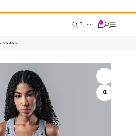
0
تومان
0
همه محص
L
XL