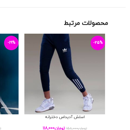
محصولات مرتبط
-19%
-25%
اسلش آدیداس دخترانه
افزودن به سبد خرید
افزودن به س
تومان
118,000
تومان
158,000
ت