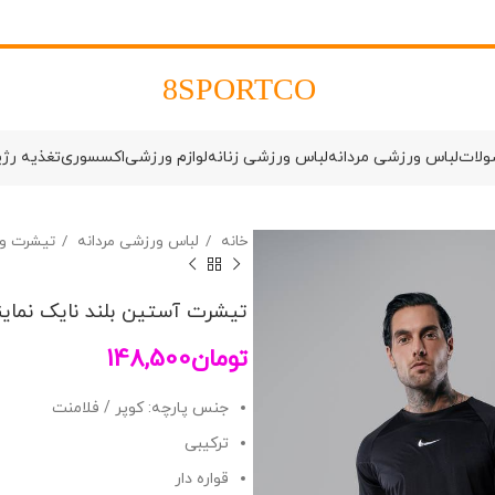
8SPORTCO
ولات
لباس ورزشی مردانه
لباس ورزشی زنانه
لوازم ورزشی
اکسسوری
تغذیه رژ
خانه
لباس ورزشی مردانه
تیشرت و 
تیشرت آستین بلند نایک نمایندگی
تومان
148,500
جنس پارچه: کوپر / فلامنت
ترکیبی
قواره دار