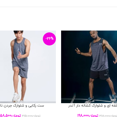
-26%
ه ای و شلوارک کشاله دار آندر
ست رکابی و شلوارک جردن نا
بد خرید
افزودن به سبد خرید
تومان
198,000
تومان
158,500
ومان
218,000
تومان
215,000