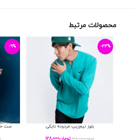
محصولات مرتبط
-9%
-24%
بلوز نیم‌زیپ مردونه نایکی
ست حلق
افزودن به سبد خرید
افزودن به س
تومان
128,000
تومان
168,000
ت