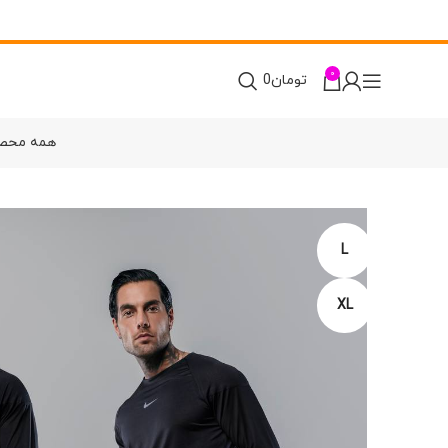
0
تومان
0
همه محص
L
XL