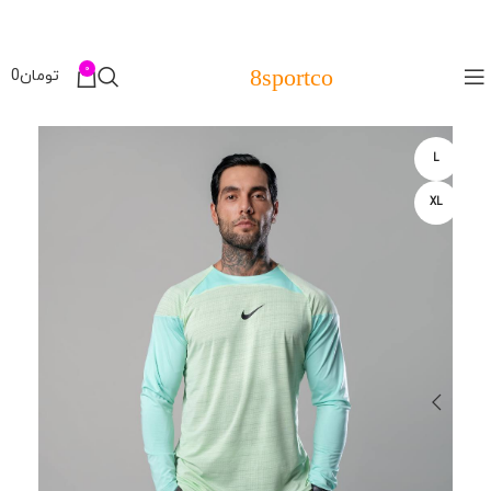
0
8sportco
تومان
0
L
XL