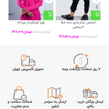
اسلش سندبادی سه خط
بلوز فینگردار مردانه
بل
آدیداس
تومان
138,000
تومان
158,000
تو
تومان
128,500
تومان
168,000
۷ روز ضمانت بازگشت وجه
تحویل اکسپرس تهران
ارسال رایگان خرید
ارسال به سراسر
ضمانت سلامت و
بالای
کشور
عدم مغایرت