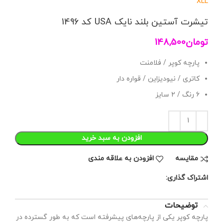
XL
L
تیشرت آستین بلند نایک USA کد 1496
تومان
148,500
پارچه کوپر / فلامنت
کاتری / نیودیزاین / قواره دار
۶ رنگ / ۲ سایز
افزودن به سبد خرید
مقايسه
افزودن به علاقه مندی
اشتراک گذاری:
توضیحات
پارچه کوپر یکی از پارچه‌های پیشرفته است که به طور گسترده در