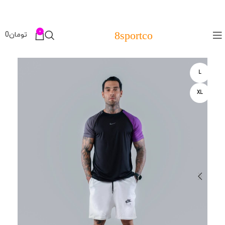
0
8sportco
تومان
0
L
XL