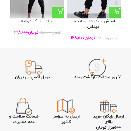
اسلش سندبادی سه خط
اسلش نایک مردانه
بل
آدیداس
تومان
138,000
تومان
158,000
تو
تومان
128,500
تومان
168,000
۷ روز ضمانت بازگشت وجه
تحویل اکسپرس تهران
ارسال رایگان خرید
ارسال به سراسر
ضمانت سلامت و
بالای
کشور
عدم مغایرت
500هزار تومان