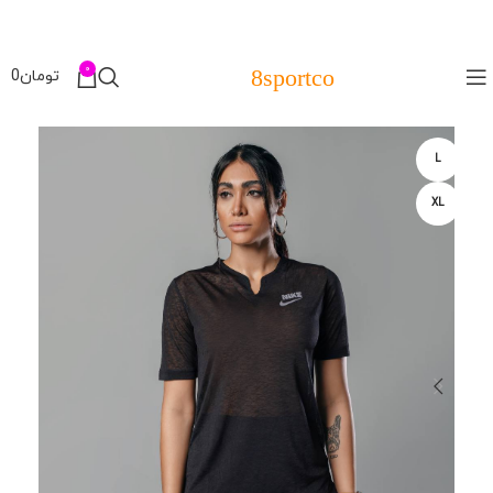
0
8sportco
تومان
0
L
XL