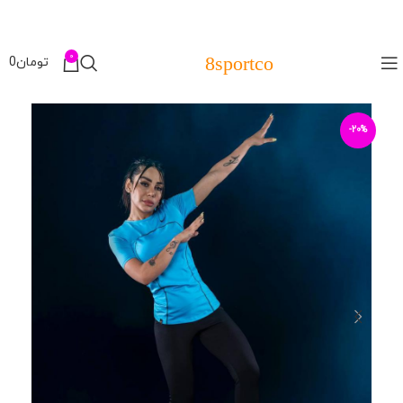
0
8sportco
تومان
0
-20%