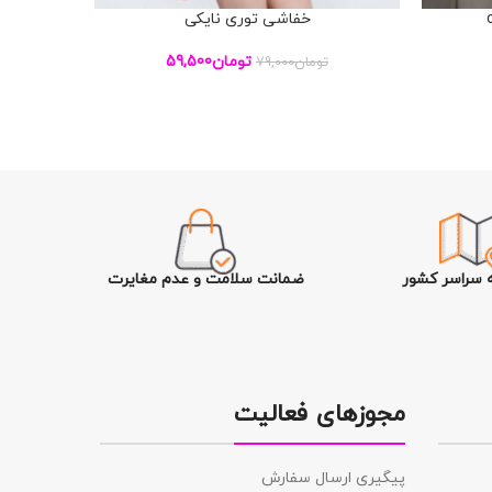
خفاشی توری نایکی
نیم ت
افزودن به سبد خرید
افزودن به س
تومان
59,500
تومان
79,000
ه سراسر کشور
ضمانت سلامت و عدم مغایرت
مجوزهای فعالیت
پیگیری ارسال سفارش