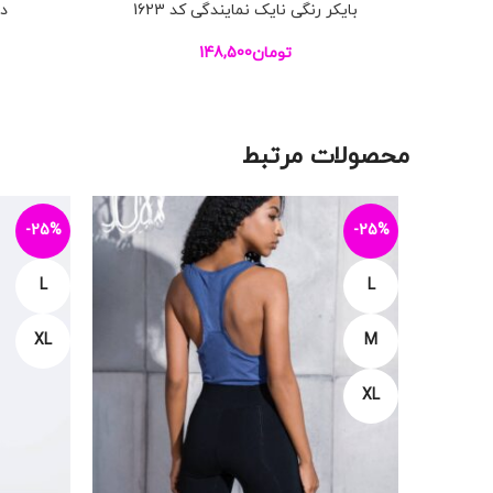
بایکر رنگی نایک نمایندگی کد 1623
دا
افزودن به سبد خرید
افزودن به س
تومان
148,500
محصولات مرتبط
-25%
-25%
L
L
XL
M
XL