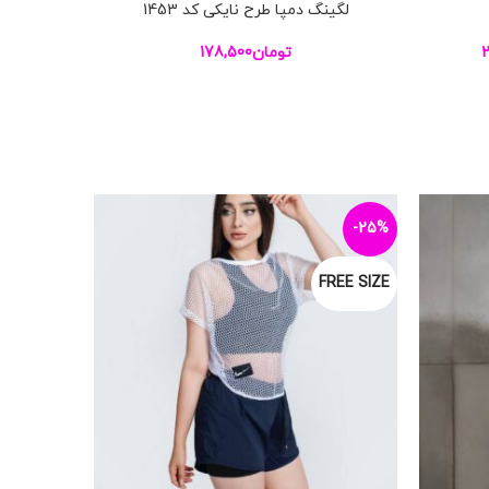
لگینگ دمپا طرح نایکی کد 1453
افزودن به سبد خرید
2
تومان
178,500
L
-25%
XL
FREE SIZE