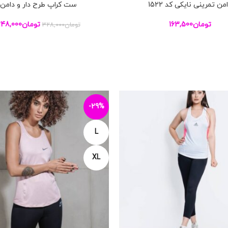
من تمرینی نایکی کد 1522
ست کراپ طرح دار و دامن
بد خرید
افزودن به سبد خرید
تومان
163,500
تومان
48,000
تومان
328,000
-29%
L
XL