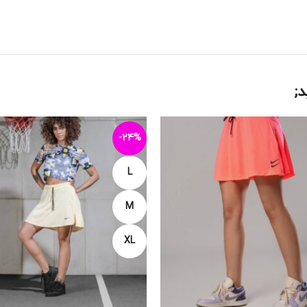
;
-24%
L
M
XL