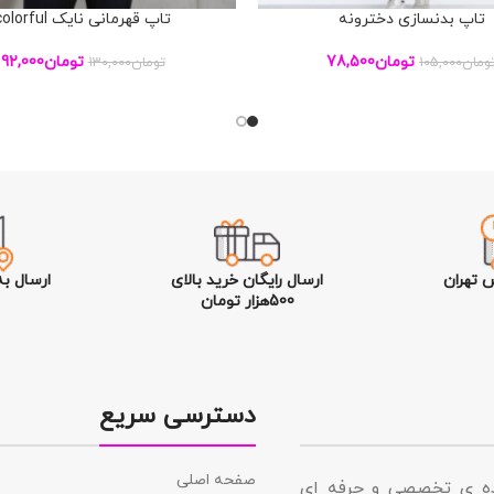
تاپ بدنسازی دخترونه
تاپ قهرمانی نایک colorful
بد خرید
افزودن به سبد خرید
تومان
78,500
تومان
92,000
ومان
105,000
تومان
130,000
 تهران
ارسال رایگان خرید بالای
ارسال ب
500هزار تومان
دسترسی سریع
صفحه اصلی
نده ی تخصصی و حرفه ای