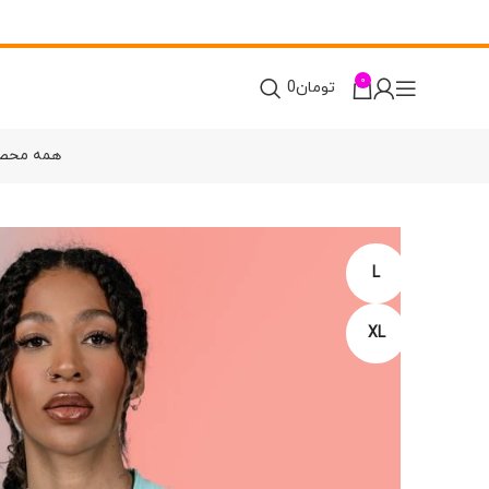
0
تومان
0
همه محص
L
XL