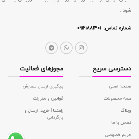
شود .
شماره تماس: 09121881401
دسترسی سریع
مجوزهای فعالیت
صفحه اصلی
پیگیری ارسال سفارش
همه محصولات
قوانین و مقررات
وبلاگ
راهنما | خرید، ارسال و
بازگردانی
تماس با ما
حریم خصوصی