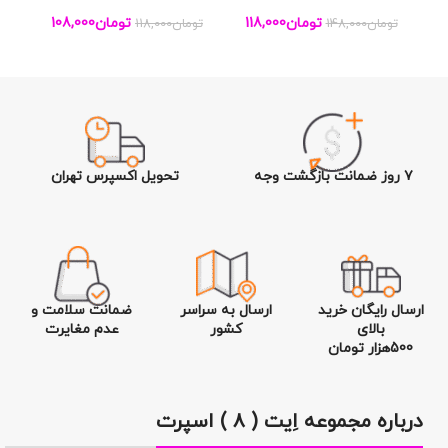
تومان
118,000
تومان
108,000
تومان
148,000
تومان
118,000
تو
۷ روز ضمانت بازگشت وجه
تحویل اکسپرس تهران
ارسال رایگان خرید
ارسال به سراسر
ضمانت سلامت و
بالای
کشور
عدم مغایرت
500هزار تومان
درباره مجموعه اِیت ( ۸ ) اسپرت