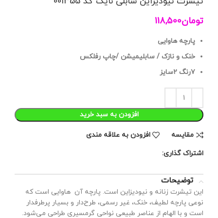
تیشرت نیودیزاین سابلی نایک کد 001355
تومان
118,500
پارچه هاوایی
خنک و نازک / سابلیمیشن /چاپ رفلکس
۷رنگ ۲سایز
افزودن به سبد خرید
مقايسه
افزودن به علاقه مندی
اشتراک گذاری:
توضیحات
این تیشرت زنانه و نیودیزاین است. پارچه آن هاوایی است که
نوعی پارچه لطیف، خنک، غیر رسمی، طرح‌دار و بسیار پرطرفدار
است و با الهام از عناصر طبیعی نواحی گرمسیری طراحی می‌شود.