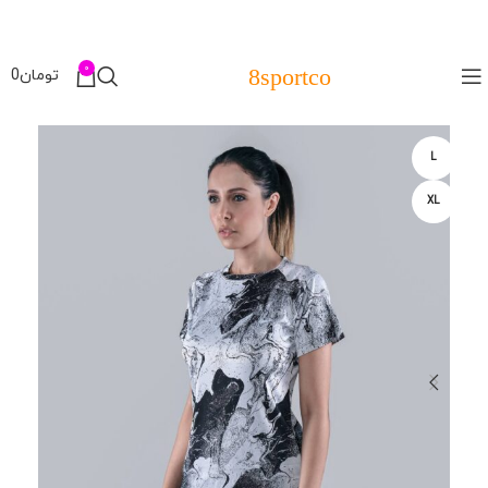
0
8sportco
تومان
0
L
XL