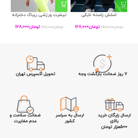
اسلش راسته نایکی
تیشرت ورزشی ریباک دخترانه
ست
تومان
128,000
تومان
128,000
تومان
158,000
تومان
168,000
تو
۷ روز ضمانت بازگشت وجه
تحویل اکسپرس تهران
ارسال رایگان خرید
ارسال به سراسر
ضمانت سلامت و
بالای
کشور
عدم مغایرت
500هزار تومان