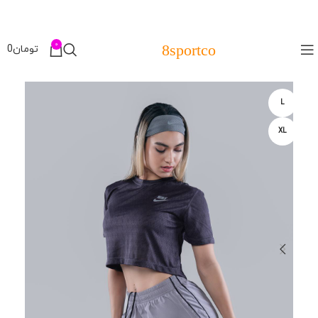
0
8sportco
تومان
0
L
XL