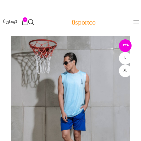
0
8sportco
تومان
0
-24%
L
XL