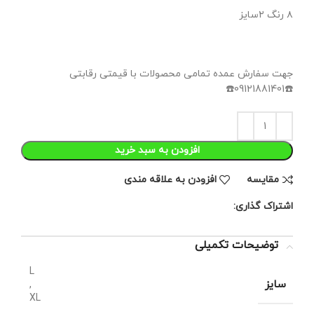
۸ رنگ ۲سایز
جهت سفارش عمده تمامی محصولات با قیمتی رقابتی
☎️09121881401☎️
افزودن به سبد خرید
مقايسه
افزودن به علاقه مندی
اشتراک گذاری:
توضیحات تکمیلی
L
سایز
,
XL