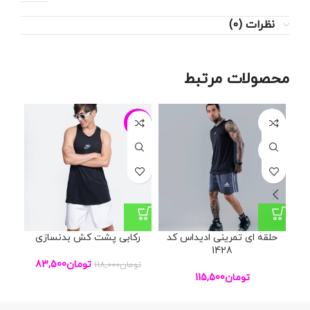
نظرات (0)
محصولات مرتبط
29%
-29%
L
XL
حلقه ای تمرینی ادیداس کد
رکابی پشت کش بدنسازی
رک
1428
تومان
83,500
تومان
118,000
تو
تومان
115,500