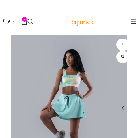
0
8sportco
تومان
0
L
XL