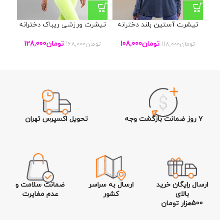
تیشرت آستین بلند دخترانه
تیشرت ورزشی ریباک دخترانه
ست
تومان
108,000
تومان
128,000
تومان
118,000
تومان
168,000
تو
۷ روز ضمانت بازگشت وجه
تحویل اکسپرس تهران
ارسال رایگان خرید
ارسال به سراسر
ضمانت سلامت و
بالای
کشور
عدم مغایرت
500هزار تومان