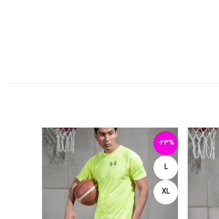
-12%
-23%
L
XL