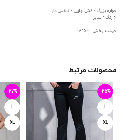
قواره بزرگ / کش چاپی / تنفس دار
۶ رنگ ۲سایز
قیمت پخش :98/500
محصولات مرتبط
-27%
-25%
L
L
XL
XL