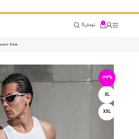
0
تومان
0
همه محص
-34%
XL
XXL