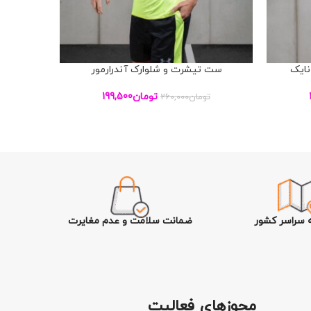
نایک
ست تیشرت و شلوارک آندرارمور
ست رک
افزودن به سبد خرید
افزودن به س
تومان
199,500
تومان
260,000
تو
ه سراسر کشور
ضمانت سلامت و عدم مغایرت
مجوزهای فعالیت