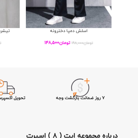
اسلش دمپا دخترونه
تیشرت
افزودن به سبد خرید
افزودن به س
تومان
148,500
تومان
198,000
ت
۷ روز ضمانت بازگشت وجه
تحویل اکسپرس
درباره مجموعه اِیت ( ۸ ) اسپرت