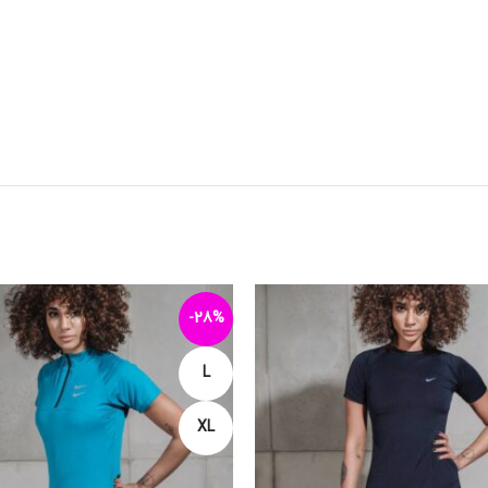
-28%
L
XL