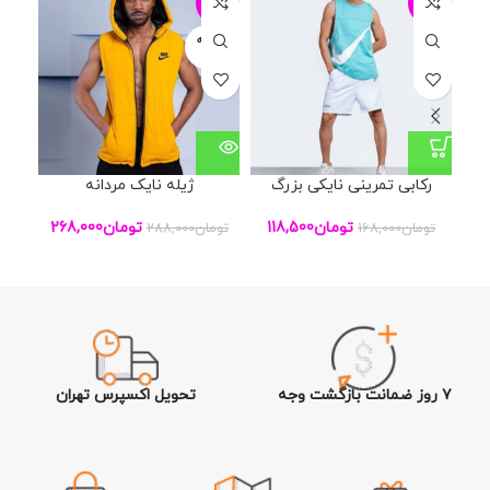
20%
-7%
-29%
فروخته
شده
رکابی تمرینی نایکی بزرگ
ژیله نایک مردانه
تومان
118,500
تومان
268,000
تومان
168,000
تومان
288,000
تو
۷ روز ضمانت بازگشت وجه
تحویل اکسپرس تهران