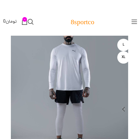
0
8sportco
تومان
0
L
XL