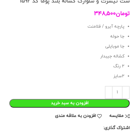
ست تیشرت و شلوارک کشاله بلند پوما کد 1592
تومان
348,500
پارچه آیرو / فلامنت
جا حوله
جا موبایلی
کشاله جیبدار
۲ رنگ
۲سایز
افزودن به سبد خرید
مقايسه
افزودن به علاقه مندی
اشتراک گذاری: