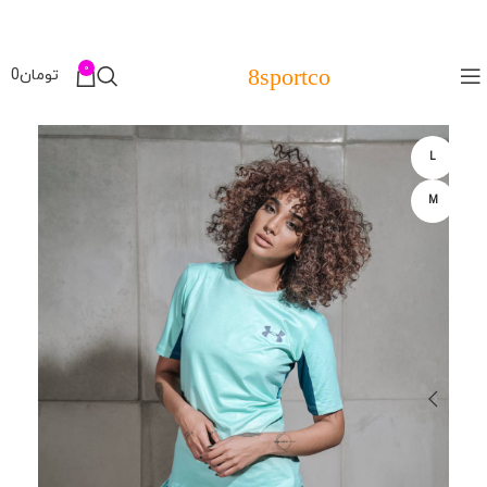
0
8sportco
تومان
0
L
M