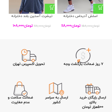
اسلش آدیداس دخترانه
تیشرت آستین بلند دخترانه
ت
تومان
118,000
تومان
108,000
تومان
158,000
تومان
118,000
تو
۷ روز ضمانت بازگشت وجه
تحویل اکسپرس تهران
ارسال رایگان خرید
ارسال به سراسر
ضمانت سلامت و
بالای
کشور
عدم مغایرت
500هزار تومان