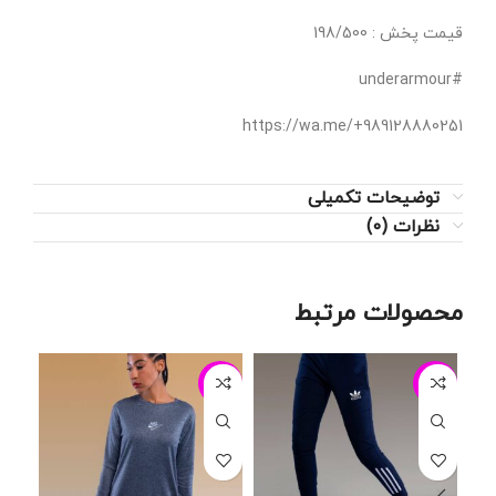
قیمت پخش : 198/500
#underarmour
https://wa.me/+989128880251
توضیحات تکمیلی
نظرات (0)
محصولات مرتبط
-12%
-8%
-25%