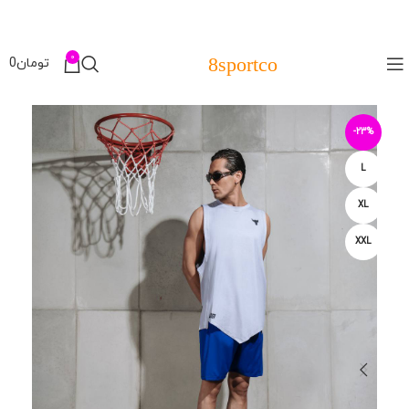
0
8sportco
تومان
0
-23%
L
XL
XXL