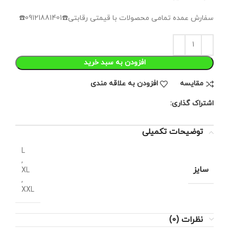
سفارش عمده تمامی محصولات با قیمتی رقابتی☎️09121881401☎️
افزودن به سبد خرید
مقايسه
افزودن به علاقه مندی
اشتراک گذاری:
توضیحات تکمیلی
L
,
سایز
XL
,
XXL
نظرات (0)