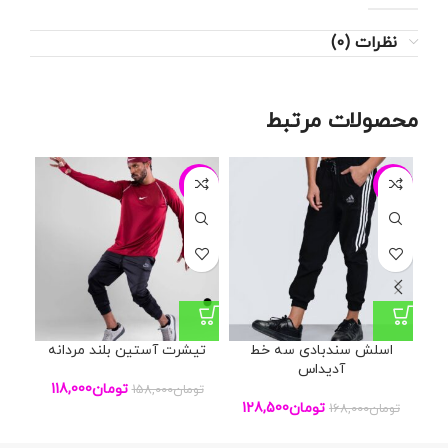
نظرات (0)
محصولات مرتبط
29%
-25%
-24%
اسلش سندبادی سه خط
تیشرت آستین بلند مردانه
رک
آدیداس
تومان
118,000
تومان
158,000
تو
تومان
128,500
تومان
168,000