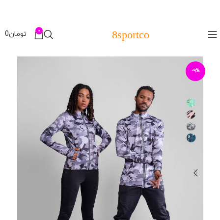
0
8sportco
تومان
0
-9%