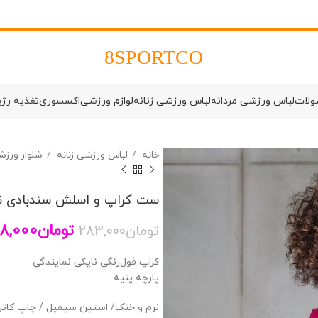
8SPORTCO
ولات
لباس ورزشی مردانه
لباس ورزشی زنانه
لوازم ورزشی
اکسسوری
تغذیه رژ
خانه
لباس ورزشی زنانه
شلوار ورزش
ست کراپ و اسلش سندبادی نا
تومان
18,000
تومان
283,000
کراپ فول‌رنگی نایکی نمایندگی
پارچه پنیه
نرم و خنک/ استین سیمپل / چاپ کاتر