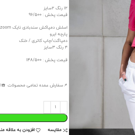
۱۲ رنگ ۲سایز
قیمت پخش : 96/500
اسلش دمپاکش سندبادی ‌نایک zoom
پارچه ایرو
دمپاگت/چاپ کاتری / خنک
۴ رنگ ۳سایز
قیمت پخش : 148/500
📌سفارش عمده تمامی محصولات ☎️09121881401☎️
مقايسه
افزودن به علاقه من