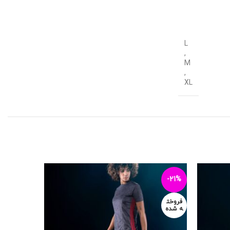
L
,
M
,
XL
-20%
-21%
فروخت
ه شده