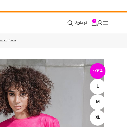
0
تومان
0
همه محص
-23%
L
M
XL