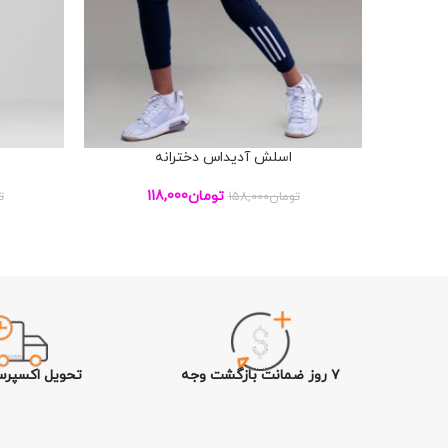
اسلش آدیداس دخترانه
افزودن به سبد خرید
افزودن به س
تومان
118,000
تومان
158,000
ت
۷ روز ضمانت بازگشت وجه
تحویل اکسپرس