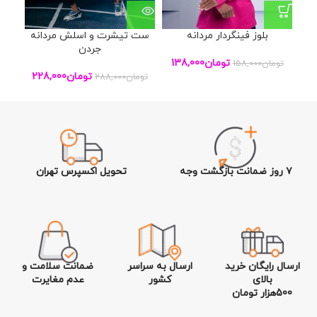
بلوز فینگردار مردانه
ست تیشرت و اسلش مردانه
جردن
تومان
138,000
تومان
158,000
تومان
228,000
تومان
288,000
تو
۷ روز ضمانت بازگشت وجه
تحویل اکسپرس تهران
ارسال رایگان خرید
ارسال به سراسر
ضمانت سلامت و
بالای
کشور
عدم مغایرت
500هزار تومان