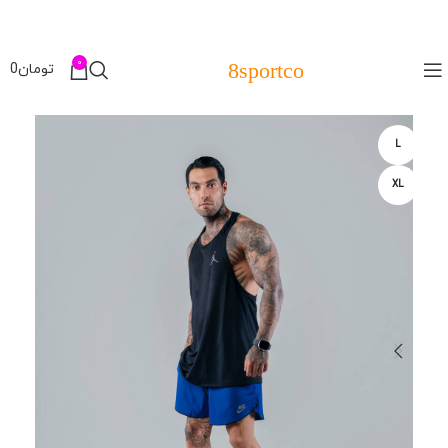
0
8sportco
تومان
0
L
XL