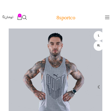
0
8sportco
تومان
0
L
XL