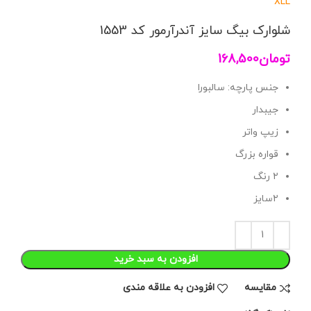
XL
L
شلوارک بیگ سایز آندرآرمور کد 1553
تومان
168,500
جنس پارچه: سالبورا
جیبدار
زیپ واتر
قواره بزرگ
۲ رنگ
۲سایز
افزودن به سبد خرید
مقايسه
افزودن به علاقه مندی