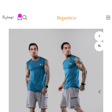
0
8sportco
تومان
0
L
XL