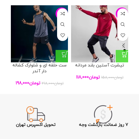
24%
-9%
-25%
تیشرت آستین بلند مردانه
ست حلقه ای و شلوارک کشاله
ست
دار آندر
تومان
118,000
تومان
158,000
تومان
198,000
تومان
218,000
توم
۷ روز ضمانت بازگشت وجه
تحویل اکسپرس تهران