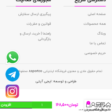
صفحه اصلی
پیگیری ارسال سفارش
همه محصولات
قوانین و مقررات
وبلاگ
راهنما | خرید، ارسال و
بازگردانی
تماس با ما
حریم خصوصی
تمام حقوق مادی و معنوی فروشگاه اینترنتی
8sportco
محفوظ است.
طراحی و توسعه:
ایجی آیتی
شلوارک
بیگ
0
تومان
168,500
افزودن 
سایز
آندرآرمور
خانه
وبلاگ
فروشگاه
حساب من
سبد خرید