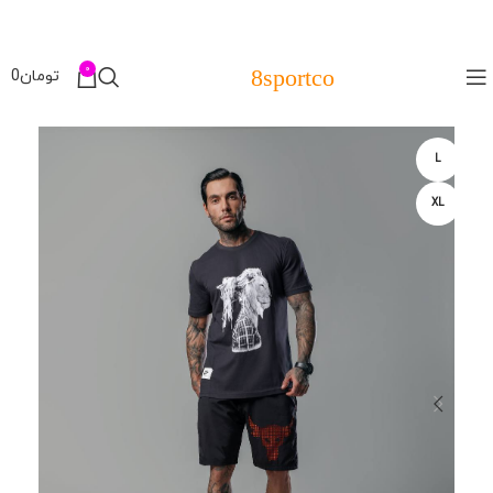
0
8sportco
تومان
0
L
XL