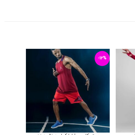
-13%
-12%