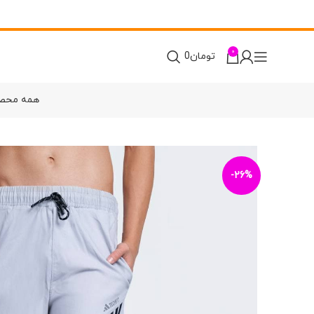
0
تومان
0
همه محص
-26%