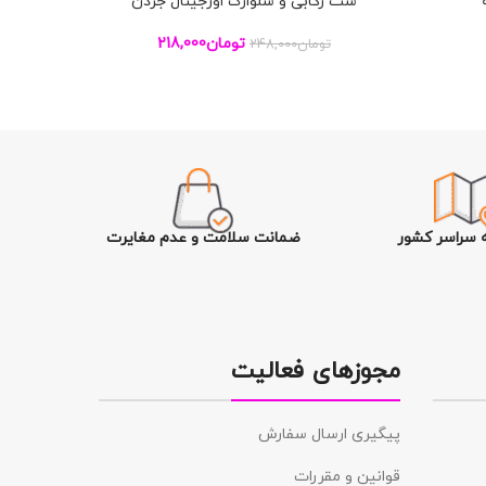
ست رکابی و شلوارک اورجینال جردن
س
افزودن به سبد خرید
افزودن به س
تومان
218,000
تومان
248,000
تو
ه سراسر کشور
ضمانت سلامت و عدم مغایرت
مجوزهای فعالیت
پیگیری ارسال سفارش
قوانین و مقررات