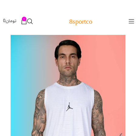
0
8sportco
تومان
0