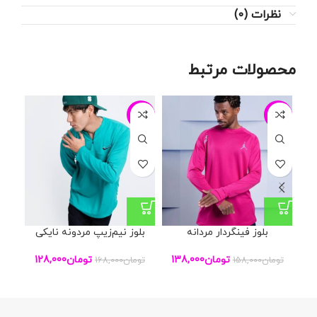
نظرات (0)
محصولات مرتبط
25%
-24%
-13%
بلوز فینگردار مردانه
بلوز نیم‌زیپ مردونه نایکی
تی
تومان
138,000
تومان
128,000
تومان
158,000
تومان
168,000
تو