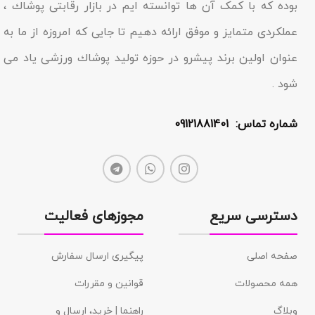
بوده که با کمک آن ها توانسته ایم در بازار رقابتى پوشاك ،
عملکردى متمایز و موفق ارائه دهیم تا جایى که امروزه از ما به
عنوان اولین برند پیشرو در حوزه تولید پوشاك ورزشی یاد مى
شود .
شماره تماس: 09121881401
دسترسی سریع
مجوزهای فعالیت
صفحه اصلی
پیگیری ارسال سفارش
همه محصولات
قوانین و مقررات
وبلاگ
راهنما | خرید، ارسال و