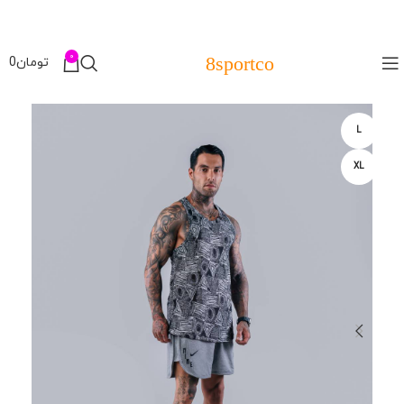
0
8sportco
تومان
0
L
XL