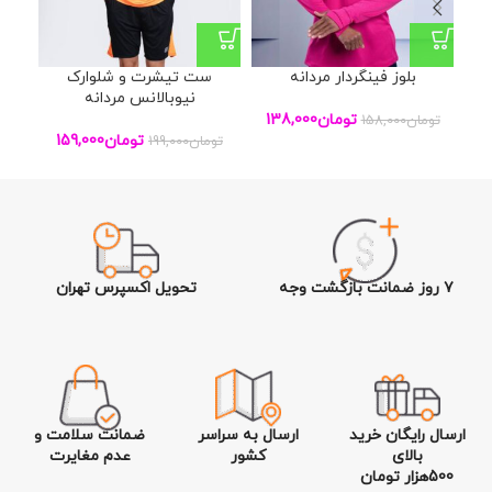
بلوز فینگردار مردانه
ست تیشرت و شلوارک
ست 
نیوبالانس مردانه
تومان
138,000
تومان
158,000
تومان
159,000
تومان
199,000
توم
۷ روز ضمانت بازگشت وجه
تحویل اکسپرس تهران
ارسال رایگان خرید
ارسال به سراسر
ضمانت سلامت و
بالای
کشور
عدم مغایرت
500هزار تومان