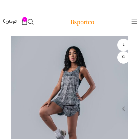
0
8sportco
تومان
0
L
XL