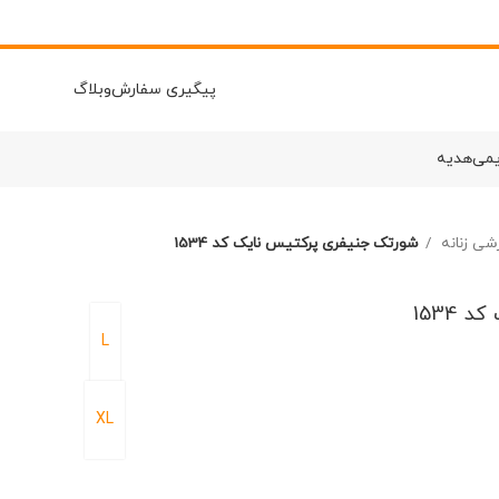
پیگیری سفارش
وبلاگ
یمی
هدیه
شی زنانه
شورتک جنیفری پرکتیس نایک کد 1534
1534
L
XL