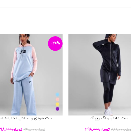
-20%
ست مانتو و لگ ریباک
ست هودی و اسلش دخترانه ا
بد خرید
افزودن به سبد خرید
تومان
298,000
تومان
198,000
مان
388,000
تومان
248,000