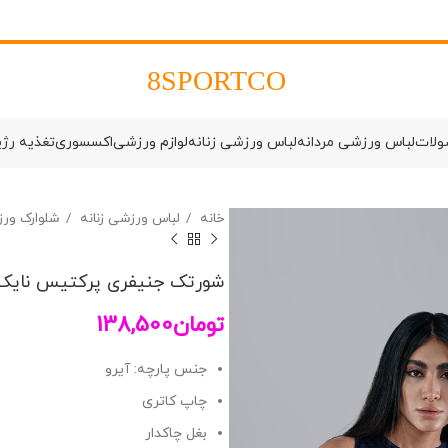
8SPORTCO
ولات
لباس ورزشی مردانه
لباس ورزشی زنانه
لوازم ورزشی
اکسسوری
تغذیه رژ
خانه
لباس ورزشی زنانه
شلوارک ورز
شورتک جنیفری پرکتیس نایک کد 
تومان
138,500
جنس پارچه: آیرو
چاپ کاتری
بغل چاکدار