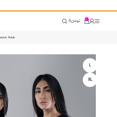
0
تومان
0
همه محص
L
XL