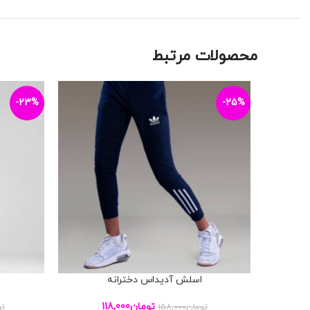
محصولات مرتبط
-23%
-25%
اسلش آدیداس دخترانه
افزودن به سبد خرید
افزودن به س
تومان
118,000
تومان
158,000
تو