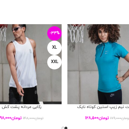
-34%
XL
XXL
 نیم زیپ استین کوتاه نایک
رکابی مردانه پشت کش
بد خرید
افزودن به سبد خرید
تومان
128,500
تومان
98,000
ومان
179,000
تومان
148,000