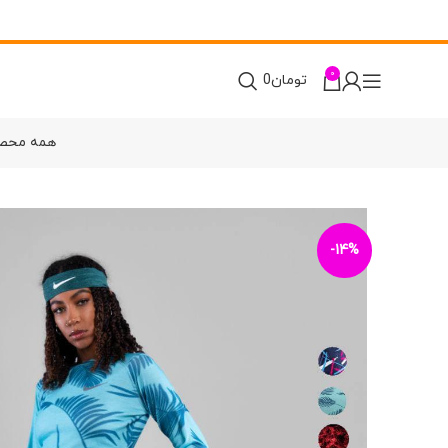
0
تومان
0
همه محص
-14%