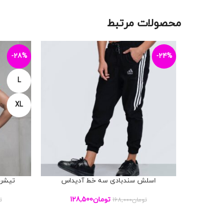
محصولات مرتبط
-28%
-24%
L
XL
اسلش سندبادی سه خط آدیداس
تیشرت
افزودن به سبد خرید
افزودن به س
تومان
128,500
تومان
168,000
ت