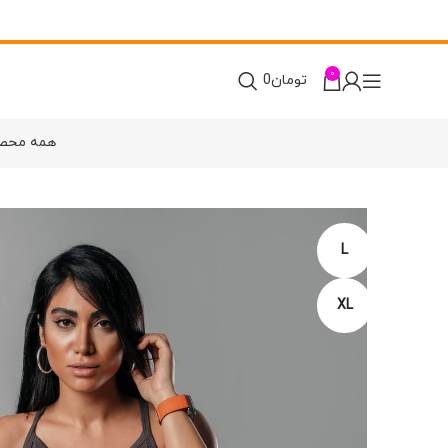
0
تومان
0
همه محص
L
XL