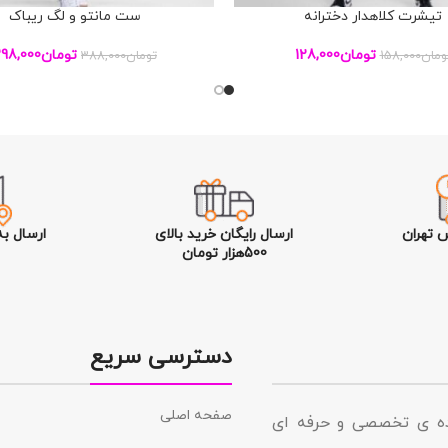
تیشرت کلاهدار دخترانه
ست مانتو و لگ ریباک
بد خرید
افزودن به سبد خرید
تومان
128,000
تومان
98,000
ومان
158,000
تومان
388,000
 تهران
ارسال رایگان خرید بالای
ارسال ب
500هزار تومان
دسترسی سریع
صفحه اصلی
نده ی تخصصی و حرفه ای