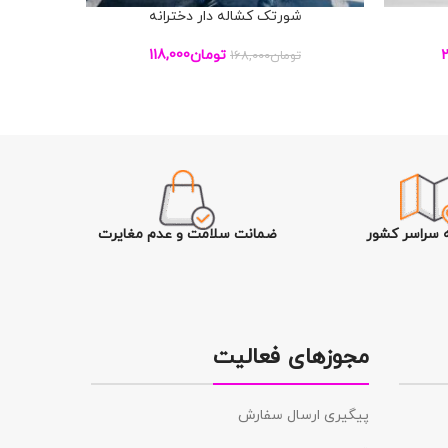
شورتک کشاله دار دخترانه
افزودن به سبد خرید
افزودن به س
2
تومان
118,000
تومان
168,000
ت
ه سراسر کشور
ضمانت سلامت و عدم مغایرت
مجوزهای فعالیت
پیگیری ارسال سفارش