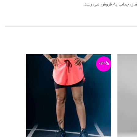
گ های جذاب به فروش می رسد.
-42%
-30%