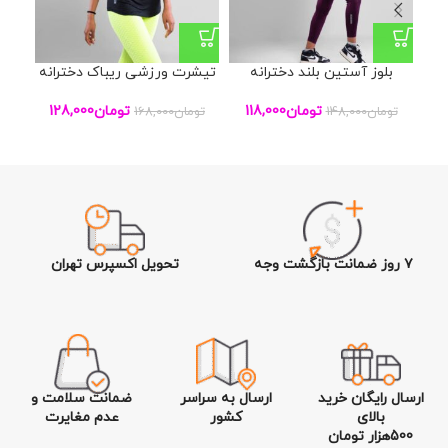
بلوز آستین بلند دخترانه
تیشرت ورزشی ریباک دخترانه
ست
تومان
118,000
تومان
128,000
تومان
148,000
تومان
168,000
تو
۷ روز ضمانت بازگشت وجه
تحویل اکسپرس تهران
ارسال رایگان خرید
ارسال به سراسر
ضمانت سلامت و
بالای
کشور
عدم مغایرت
500هزار تومان