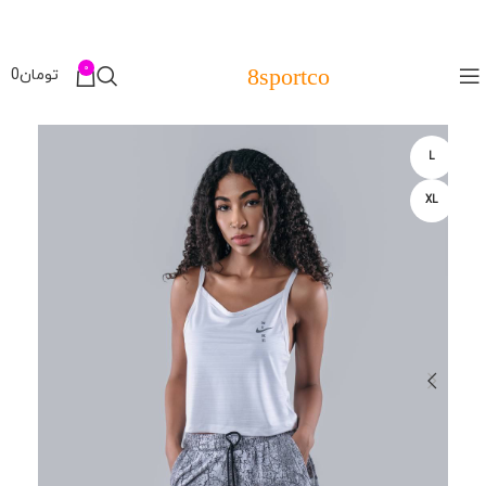
0
8sportco
تومان
0
L
XL