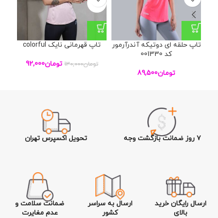
M
XL
تاپ حلقه ای دوتیکه آندرآرمور
تاپ قهرمانی نایک colorful
ست
کد 001330
تومان
92,000
تومان
130,000
تومان
89,500
تو
۷ روز ضمانت بازگشت وجه
تحویل اکسپرس تهران
ارسال رایگان خرید
ارسال به سراسر
ضمانت سلامت و
بالای
کشور
عدم مغایرت