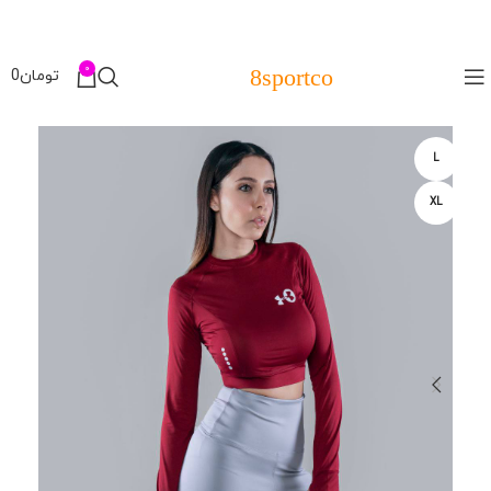
0
8sportco
تومان
0
L
XL