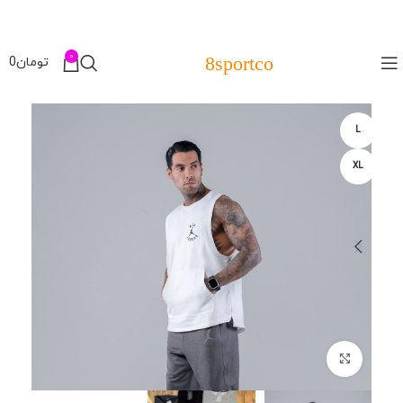
0
8sportco
تومان
0
L
XL
برای بزرگنمایی کلیک کنید